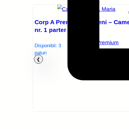
Corp A Premium Otopeni – Cam
nr. 1 parter cu 4 paturi
Corp A – Premium
Disponibil:
3
Otopeni
paturi
 – Camera
mium