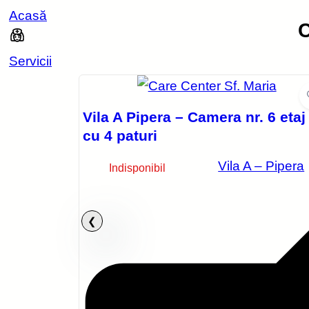
Acasă
C
Servicii
Vila A Pipera – Camera nr. 6 etaj
cu 4 paturi
Vila A – Pipera
Indisponibil
 – Camera
mium