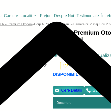
o
Camere
Locații
Prețuri
Despre Noi
Testimoniale
Între
p A – Premium Otopeni
–
Corp A Premium Otopeni – Camera nr. 2 etaj 1 cu 2 pa
Corp A Premium Otop
cu 2 paturi
👁️ 13 persoane au vizuali
2
DISPONIBIL:
2
PATURI
Cere Detalii
Sună Acu
Descriere