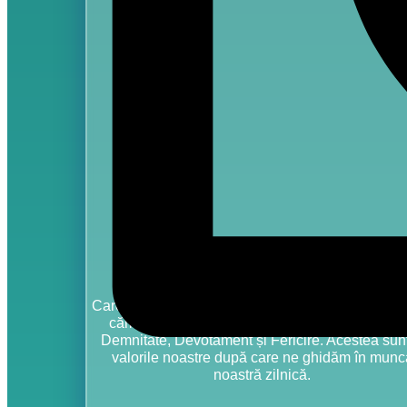
Care Center Sf. Maria reprezintă locația ideală a
cămin care oferă Siguranță, Încredere, Respec
Demnitate, Devotament și Fericire. Acestea sunt
valorile noastre după care ne ghidăm în munc
noastră zilnică.