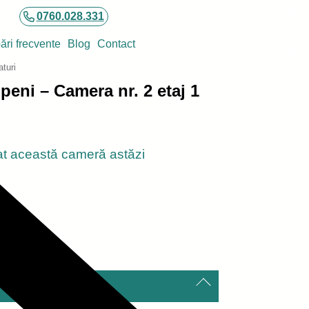
0760.028.331
bări frecvente
Blog
Contact
turi
eni – Camera nr. 2 etaj 1
zat această cameră astăzi
m