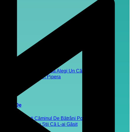
Top 5 Motive Să Alegi Un Cămin De
Bătrâni Din Pipera
Cauți Căminul De Bătrâni Potrivit?
Iată Cum Știi Că L-ai Găsit