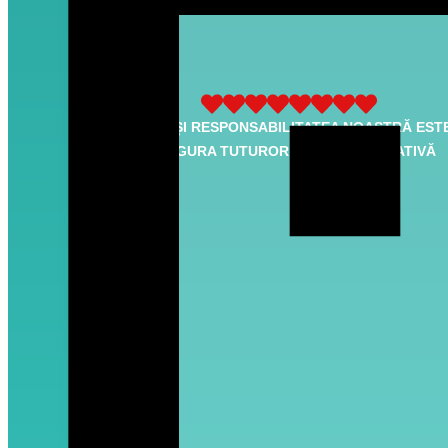
MISIUNEA ȘI RESPONSABILITATEA NOASTRĂ EST
A ASIGURA TUTUROR O VIAȚĂ CALITATIVĂ