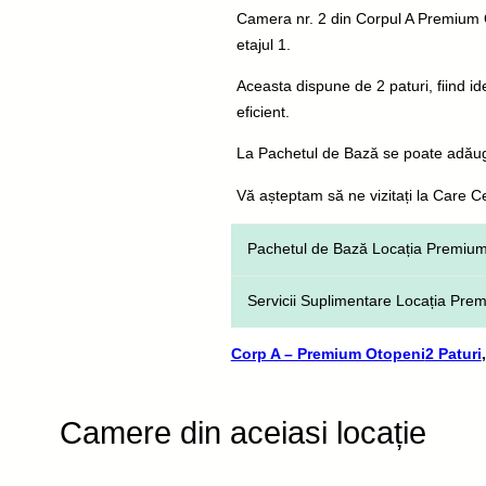
Camera nr. 2 din Corpul A Premium O
etajul 1.
Aceasta dispune de 2 paturi, fiind id
eficient.
La Pachetul de Bază se poate adăuga
Vă așteptam să ne vizitați la Care 
Pachetul de Bază Locația Premiu
Servirea a trei mese principale 
Servicii Suplimentare Locația Pre
Igienă corporală și produse pen
Corp A – Premium Otopeni
Îngrijire și asistență de special
Pachet igienă pentru beneficiarii
2 Paturi
Asistență în toate activitățile ziln
Pachet igienă pentru beneficiarii
Tuns, bărbierit, vopsit
Camere din aceiasi locație
Asigurarea antibioticelor de tip
Administrare de medicamente du
Ampiplus, Levofloxacina etc) – 4
Monitorizarea parametrilor fiziol