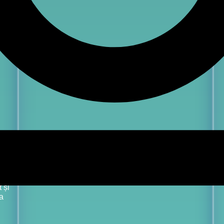
 unui
t,
 și
a