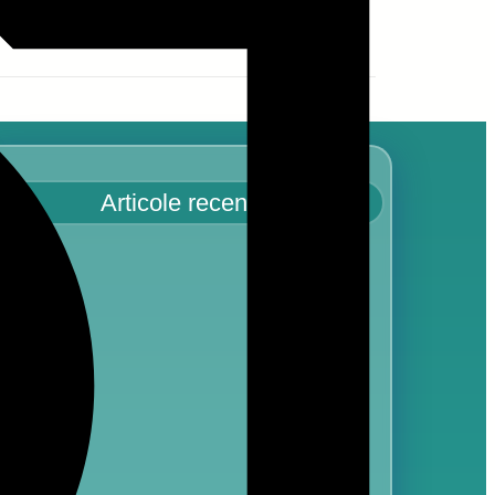
Indisp
Articole recente