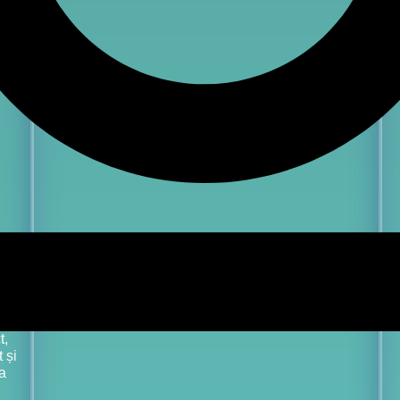
 unui
t,
 și
a