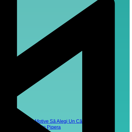
Top 5 Motive Să Alegi Un Cămin De
Bătrâni Din Pipera