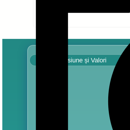
– Pipera
Misiune și Valori