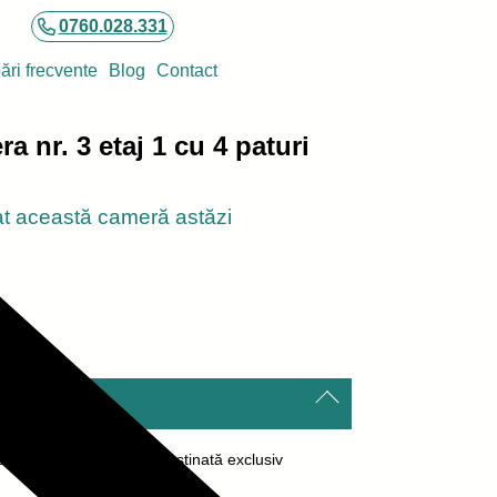
0760.028.331
bări frecvente
Blog
Contact
a nr. 3 etaj 1 cu 4 paturi
at această cameră astăzi
m
o cameră confortabilă, destinată exclusiv