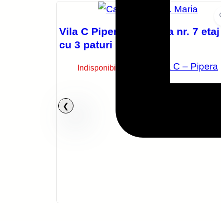
Vila C Pipera – Camera nr. 7 etaj
cu 3 paturi
Vila C – Pipera
Indisponibil
 1 parter
– Pipera