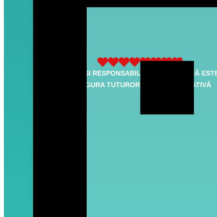
MISIUNEA ȘI RESPONSABILITATEA NOASTRĂ EST
A ASIGURA TUTUROR O VIAȚĂ CALITATIVĂ