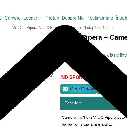
o
Camere
Locații
Prețuri
Despre Noi
Testimoniale
Între
Vila C – Pipera
–
Vila C Pipera – Camera nr. 3 etaj 1 cu 4 paturi
Vila C Pipera – Camer
👁️ 11 persoane au vizualiz
1
INDISPONIBIL
Cere Detalii
Sună Acu
Descriere
Camera nr. 3 din Vila C Pipera este 
bărbaților, situată la etajul 1.