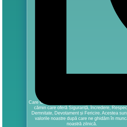
Care Center Sf. Maria reprezintă locația ideală a
cămin care oferă Siguranță, Încredere, Respec
Demnitate, Devotament și Fericire. Acestea sunt
valorile noastre după care ne ghidăm în munc
noastră zilnică.