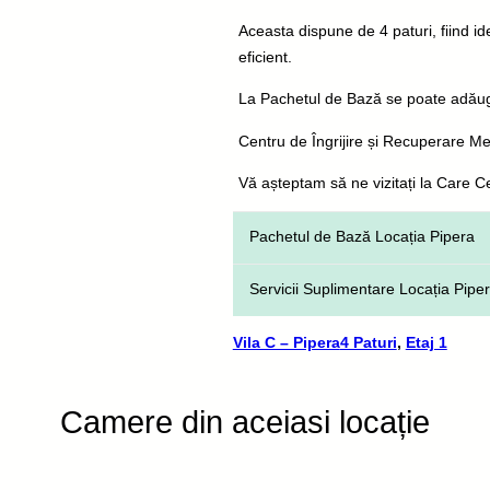
Aceasta dispune de 4 paturi, fiind id
eficient.
La Pachetul de Bază se poate adăuga
Centru de Îngrijire și Recuperare M
Vă așteptam să ne vizitați la Care C
Pachetul de Bază Locația Pipera
Servirea a trei mese principale 
Servicii Suplimentare Locația Pipe
Igienă corporală și produse pen
Vila C – Pipera
Îngrijire și asistență de special
Pachet igienă pentru beneficiarii
4 Paturi
,
Etaj 1
Asistență în toate activitățile ziln
Pachet igienă pentru beneficiarii
Tuns, bărbierit, vopsit
Camere din aceiasi locație
Asigurarea antibioticelor de tip
Administrare de medicamente du
Ampiplus, Levofloxacina etc) – 4
Monitorizarea parametrilor fiziol
Kinetoterapie 5 ori/săptămână –
puls, scaun, diureza) zilnic și la