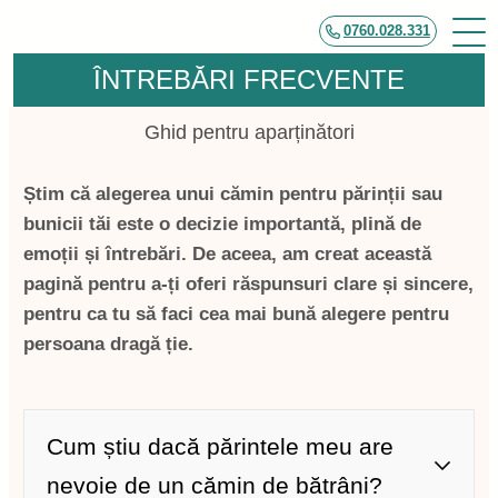
Sari
0760.028.331
la
ÎNTREBĂRI FRECVENTE
conținut
Ghid pentru aparținători
Știm că alegerea unui cămin pentru părinții sau
bunicii tăi este o decizie importantă, plină de
emoții și întrebări. De aceea, am creat această
pagină pentru a-ți oferi răspunsuri clare și sincere,
pentru ca tu să faci cea mai bună alegere pentru
persoana dragă ție.
Cum știu dacă părintele meu are
nevoie de un cămin de bătrâni?