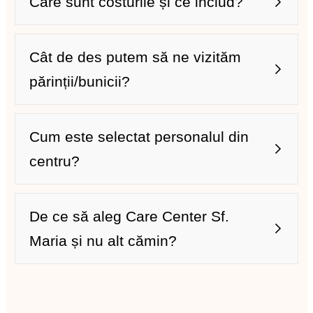
Care sunt costurile și ce includ?
Ateliere de creație:
Cât de des putem să ne vizităm
Club de lectură și dezbateri:
părinții/bunicii?
Grădinărit terapeutic:
Cum este selectat personalul din
centru?
Seri de film și muzică:
De ce să aleg Care Center Sf.
Excursii ocazionale:
Maria și nu alt cămin?